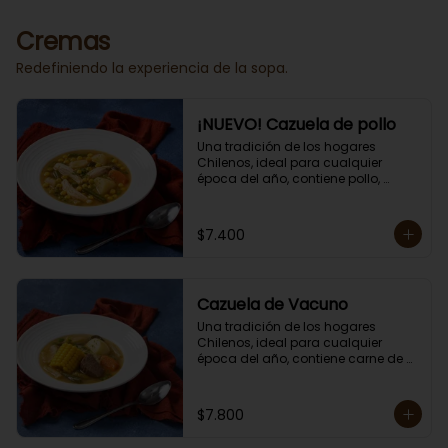
Porción individual lista para servir 
de 400 grs.
Cremas
Redefiniendo la experiencia de la sopa.
¡NUEVO! Cazuela de pollo
Una tradición de los hogares 
Chilenos, ideal para cualquier 
época del año, contiene pollo, 
papas, zapallo, choclo, porotos 
verdes y arroz.

Porción individual lista para servir 
$7.400
de 400 grs. Cero lacto.
Cazuela de Vacuno
Una tradición de los hogares 
Chilenos, ideal para cualquier 
época del año, contiene carne de 
res, papas, zapallo, choclo, porotos 
verdes y arroz.

Porción individual lista para servir 
$7.800
de 400 grs. Cero lacto.