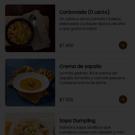
Carbonada (0 Lacto)
Un clásico de la comida Chilena, 
ideal para cualquier época del año 
y que gusta a todos. 

Contiene papas, zanahorias, 
arvejas, choclo, porotos verdes, 
arroz y carne. 

$7.900
Porción individual lista para servir 
de 400 grs. Cero lactosa.
Crema de zapallo
La más pedida. Rica crema de 
zapallo amarillo y camote peruano. 

Contiene crema de leche.

Porción individual lista para servir 
de 400 grs.
$7.300
Sopa Dumpling
Sabrosa sopa asiática que 
combina caldo con cebollín y mini 