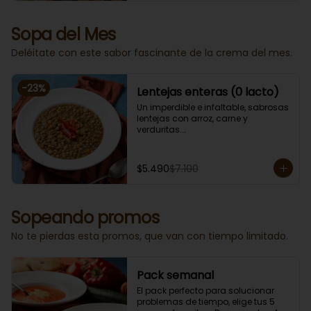
Sopa del Mes
Deléitate con este sabor fascinante de la crema del mes.
-
23
%
Lentejas enteras (0 lacto)
Un imperdible e infaltable, sabrosas 
lentejas con arroz, carne y 
verduritas.

Porción individual lista para servir 
de 400 grs. Cero lacto.
$5.490
$7.100
Sopeando promos
No te pierdas esta promos, que van con tiempo limitado.
Pack semanal
El pack perfecto para solucionar 
problemas de tiempo, elige tus 5 