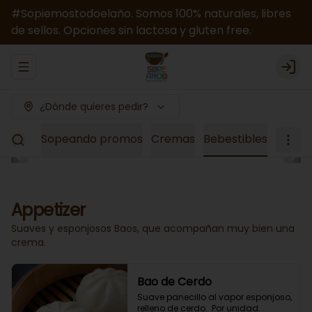
#Sopiemostodoelaño. Somos 100% naturales, libres
de sellos. Opciones sin lactosa y gluten free.
Abrir menu de navegación
Logi
¿Dónde quieres pedir?
el Mes
Sopeando promos
Cremas
Bebestibles
Appetizer
Suaves y esponjosos Baos, que acompañan muy bien una
crema.
Bao de Cerdo
Suave panecillo al vapor esponjoso, 
relleno de cerdo.  Por unidad.
