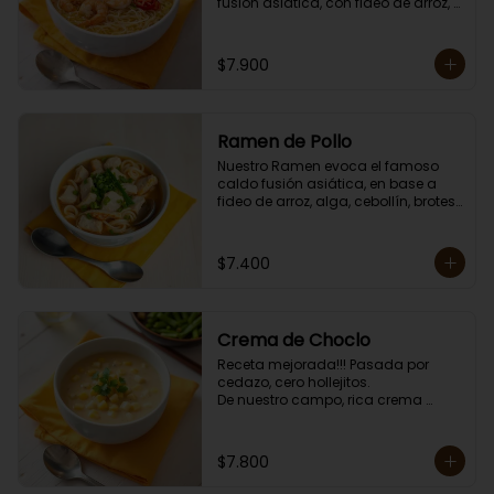
fusión asiática, con fideo de arroz, 
alga, cebollín, brotes de dragón, 
huevo, zanahoria, choclo y sésamo. 

Porción individual lista para servir 
$7.900
de 750 grs. Cero lacto.
Ramen de Pollo
Nuestro Ramen evoca el famoso 
caldo fusión asiática, en base a 
fideo de arroz, alga, cebollín, brotes 
de dragón, huevo, zanahoria, 
choclo y sésamo. 

Porción individual lista para servir 
$7.400
de 750 grs. Cero lacto.
Crema de Choclo
Receta mejorada!!! Pasada por 
cedazo, cero hollejitos.

De nuestro campo, rica crema 
suave y cremosa de choclo con un 
toque de choclo dulce.

Contiene crema de leche.

$7.800
Porción individual lista para servir 
de 400 grs.