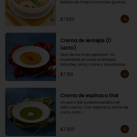
bolitas de masa como las gyosas 
de cerdo.

Porción individual lista para servir 
de 400 grs. Cero Lactosa.
$7.500
Crema de lentejas (0
Lacto)
Otra de las más pedidas!  Un 
imperdible, en base a lentejas, 
tomates, arroz, carne y zanahorias.

Porción individual lista para servir 
$7.100
de 400 grs. Cero lactosa.
Crema de espinaca thai
Un poco del sudeste asiático en 
esta crema. Con espinaca, leche de 
coco, curry.

Contiene crema de leche.

Porción individual lista para servir 
de 400 grs.
$7.300