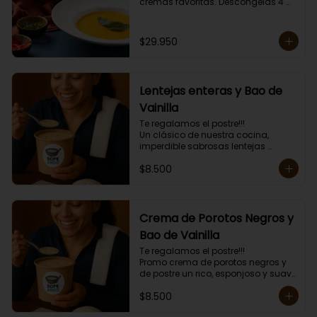
cremas favoritas. Descongelas 4 
minutos y das golpes de calor de 1 
minuto hasta obtener la 
temperatura deseada. 

$29.950
Envase amigable con el ambiente.

Las cremas van congeladas, 
incluyen mini tostadas.
Lentejas enteras y Bao de
Vainilla
Te regalamos el postre!!!

Un clásico de nuestra cocina, 
imperdible sabrosas lentejas 
enteritas con carne y arroz mas el 
$8.500
postre un esponjoso Bao de 
Vainilla.

Mas topping a elección y mini 
tostadas.

Porción individual lista para servir 
Crema de Porotos Negros y
de 400 grs.
Bao de Vainilla
Te regalamos el postre!!!

Promo crema de porotos negros y 
de postre un rico, esponjoso y suave 
Bao de Vainilla. 

$8.500
Más topping a elección y mini 
tostadas.
