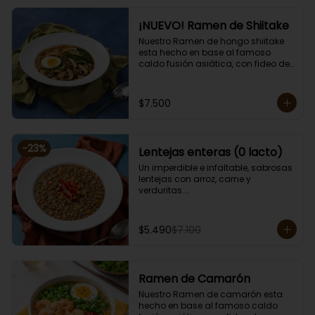
¡NUEVO! Ramen de Shiitake
Nuestro Ramen de hongo shiitake 
esta hecho en base al famoso 
caldo fusión asiática, con fideo de 
arroz, alga, cebollín, brotes de 
diente de dragón, huevo, zanahoria, 
choclo y sésamo. 

$7.500
Porción de 750 grs.

Apto para vegetarianos, cero lacto.
-
23
%
Lentejas enteras (0 lacto)
Un imperdible e infaltable, sabrosas 
lentejas con arroz, carne y 
verduritas.

Porción individual lista para servir 
de 400 grs. Cero lacto.
$5.490
$7.100
Ramen de Camarón
Nuestro Ramen de camarón esta 
hecho en base al famoso caldo 