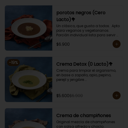
porotos negros (Cero
Lacto)🥦
Un clásico, que gusta a todos.  Apto 
para veganos y vegetarianos. 

Porción individual lista para servir 
de 400 grs. Cero lactosa.
$6.900
-
19
%
Crema Detox (0 Lacto)🥦
Crema para limpiar el organismo, 
en base a zapallo, apio, pepino, 
perejil y jengibre.

Libre de lactosa y harina.

Porción individual lista para servir 
de 400 grs.
$5.600
$6.900
Crema de champiñones
Original mezcla de champiñones 
con salsa alfredo y choclo.
