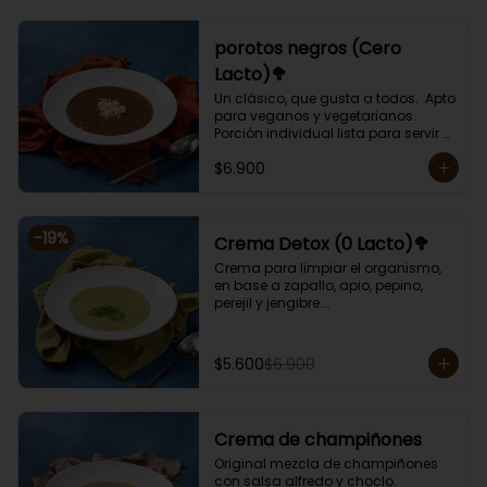
porotos negros (Cero
Lacto)🥦
Un clásico, que gusta a todos.  Apto 
para veganos y vegetarianos. 

Porción individual lista para servir 
de 400 grs. Cero lactosa.
$6.900
-
19
%
Crema Detox (0 Lacto)🥦
Crema para limpiar el organismo, 
en base a zapallo, apio, pepino, 
perejil y jengibre.

Libre de lactosa y harina.

Porción individual lista para servir 
de 400 grs.
$5.600
$6.900
Crema de champiñones
Original mezcla de champiñones 
con salsa alfredo y choclo.
