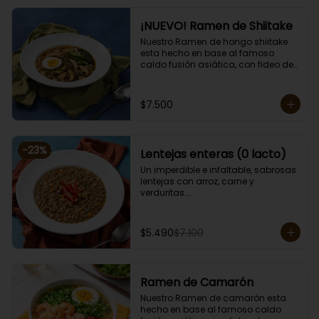
¡NUEVO! Ramen de Shiitake
Nuestro Ramen de hongo shiitake 
esta hecho en base al famoso 
caldo fusión asiática, con fideo de 
arroz, alga, cebollín, brotes de 
diente de dragón, huevo, zanahoria, 
choclo y sésamo. 

$7.500
Porción de 750 grs.

Apto para vegetarianos, cero lacto.
-
23
%
Lentejas enteras (0 lacto)
Un imperdible e infaltable, sabrosas 
lentejas con arroz, carne y 
verduritas.

Porción individual lista para servir 
de 400 grs. Cero lacto.
$5.490
$7.100
Ramen de Camarón
Nuestro Ramen de camarón esta 
hecho en base al famoso caldo 