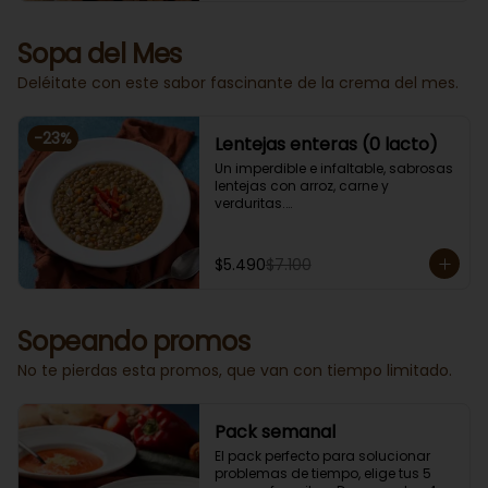
Sopa del Mes
Deléitate con este sabor fascinante de la crema del mes.
-
23
%
Lentejas enteras (0 lacto)
Un imperdible e infaltable, sabrosas 
lentejas con arroz, carne y 
verduritas.

Porción individual lista para servir 
de 400 grs. Cero lacto.
$5.490
$7.100
Sopeando promos
No te pierdas esta promos, que van con tiempo limitado.
Pack semanal
El pack perfecto para solucionar 
problemas de tiempo, elige tus 5 