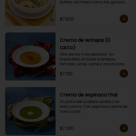
bolitas de masa como las gyosas 
de cerdo.

Porción individual lista para servir 
de 400 grs. Cero Lactosa.
$7.500
Crema de lentejas (0
Lacto)
Otra de las más pedidas!  Un 
imperdible, en base a lentejas, 
tomates, arroz, carne y zanahorias.

Porción individual lista para servir 
$7.100
de 400 grs. Cero lactosa.
Crema de espinaca thai
Un poco del sudeste asiático en 
esta crema. Con espinaca, leche de 
coco, curry.

Contiene crema de leche.

Porción individual lista para servir 
de 400 grs.
$7.300