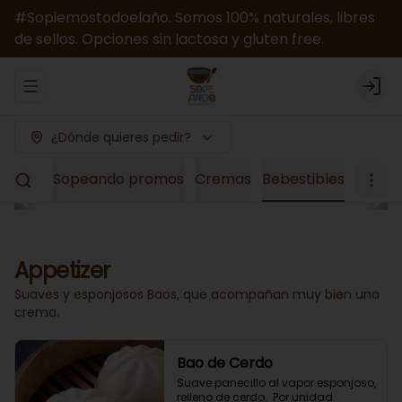
#Sopiemostodoelaño. Somos 100% naturales, libres
de sellos. Opciones sin lactosa y gluten free.
Abrir menu de navegación
Logi
¿Dónde quieres pedir?
el Mes
Sopeando promos
Cremas
Bebestibles
Appetizer
Suaves y esponjosos Baos, que acompañan muy bien una
crema.
Bao de Cerdo
Suave panecillo al vapor esponjoso, 
relleno de cerdo.  Por unidad.
