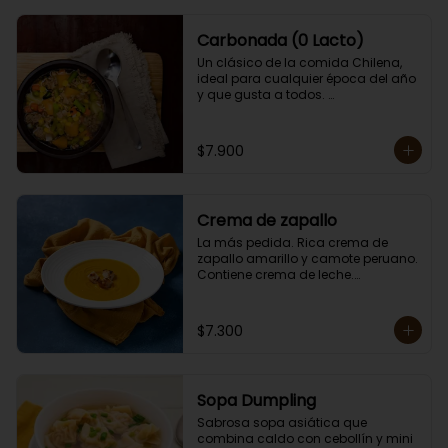
Carbonada (0 Lacto)
Un clásico de la comida Chilena, 
ideal para cualquier época del año 
y que gusta a todos. 

Contiene papas, zanahorias, 
arvejas, choclo, porotos verdes, 
arroz y carne. 

$7.900
Porción individual lista para servir 
de 400 grs. Cero lactosa.
Crema de zapallo
La más pedida. Rica crema de 
zapallo amarillo y camote peruano. 

Contiene crema de leche.

Porción individual lista para servir 
de 400 grs.
$7.300
Sopa Dumpling
Sabrosa sopa asiática que 
combina caldo con cebollín y mini 