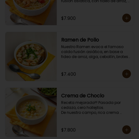
fusión asiática, con fideo de arroz, 
alga, cebollín, brotes de dragón, 
huevo, zanahoria, choclo y sésamo. 

Porción individual lista para servir 
$7.900
de 750 grs. Cero lacto.
Ramen de Pollo
Nuestro Ramen evoca el famoso 
caldo fusión asiática, en base a 
fideo de arroz, alga, cebollín, brotes 
de dragón, huevo, zanahoria, 
choclo y sésamo. 

Porción individual lista para servir 
$7.400
de 750 grs. Cero lacto.
Crema de Choclo
Receta mejorada!!! Pasada por 
cedazo, cero hollejitos.

De nuestro campo, rica crema 
suave y cremosa de choclo con un 
toque de choclo dulce.

Contiene crema de leche.

$7.800
Porción individual lista para servir 
de 400 grs.