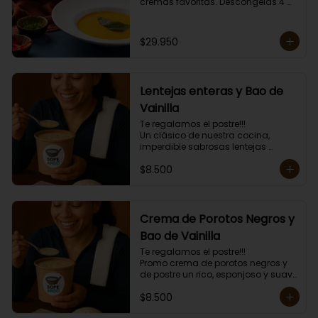
cremas favoritas. Descongelas 4 
minutos y das golpes de calor de 1 
minuto hasta obtener la 
temperatura deseada. 

$29.950
Envase amigable con el ambiente.

Las cremas van congeladas, 
incluyen mini tostadas.
Lentejas enteras y Bao de
Vainilla
Te regalamos el postre!!!

Un clásico de nuestra cocina, 
imperdible sabrosas lentejas 
enteritas con carne y arroz mas el 
$8.500
postre un esponjoso Bao de 
Vainilla.

Mas topping a elección y mini 
tostadas.

Porción individual lista para servir 
Crema de Porotos Negros y
de 400 grs.
Bao de Vainilla
Te regalamos el postre!!!

Promo crema de porotos negros y 
de postre un rico, esponjoso y suave 
Bao de Vainilla. 

$8.500
Más topping a elección y mini 
tostadas.
