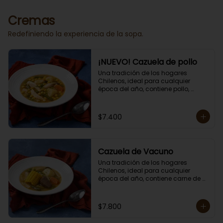
Porción individual lista para servir 
de 400 grs.
Cremas
Redefiniendo la experiencia de la sopa.
¡NUEVO! Cazuela de pollo
Una tradición de los hogares 
Chilenos, ideal para cualquier 
época del año, contiene pollo, 
papas, zapallo, choclo, porotos 
verdes y arroz.

Porción individual lista para servir 
$7.400
de 400 grs. Cero lacto.
Cazuela de Vacuno
Una tradición de los hogares 
Chilenos, ideal para cualquier 
época del año, contiene carne de 
res, papas, zapallo, choclo, porotos 
verdes y arroz.

Porción individual lista para servir 
$7.800
de 400 grs. Cero lacto.