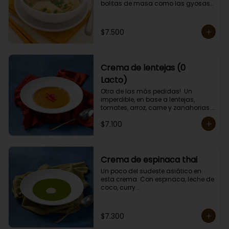
bolitas de masa como las gyosas 
de cerdo.

Porción individual lista para servir 
de 400 grs. Cero Lactosa.
$7.500
Crema de lentejas (0
Lacto)
Otra de las más pedidas!  Un 
imperdible, en base a lentejas, 
tomates, arroz, carne y zanahorias.

Porción individual lista para servir 
$7.100
de 400 grs. Cero lactosa.
Crema de espinaca thai
Un poco del sudeste asiático en 
esta crema. Con espinaca, leche de 
coco, curry.

Contiene crema de leche.

Porción individual lista para servir 
de 400 grs.
$7.300