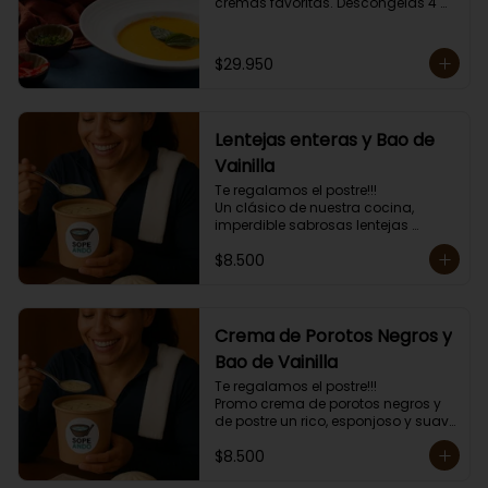
cremas favoritas. Descongelas 4 
minutos y das golpes de calor de 1 
minuto hasta obtener la 
temperatura deseada. 

$29.950
Envase amigable con el ambiente.

Las cremas van congeladas, 
incluyen mini tostadas.
Lentejas enteras y Bao de
Vainilla
Te regalamos el postre!!!

Un clásico de nuestra cocina, 
imperdible sabrosas lentejas 
enteritas con carne y arroz mas el 
$8.500
postre un esponjoso Bao de 
Vainilla.

Mas topping a elección y mini 
tostadas.

Porción individual lista para servir 
Crema de Porotos Negros y
de 400 grs.
Bao de Vainilla
Te regalamos el postre!!!

Promo crema de porotos negros y 
de postre un rico, esponjoso y suave 
Bao de Vainilla. 

$8.500
Más topping a elección y mini 
tostadas.
