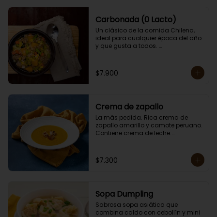
Carbonada (0 Lacto)
Un clásico de la comida Chilena, 
ideal para cualquier época del año 
y que gusta a todos. 

Contiene papas, zanahorias, 
arvejas, choclo, porotos verdes, 
arroz y carne. 

$7.900
Porción individual lista para servir 
de 400 grs. Cero lactosa.
Crema de zapallo
La más pedida. Rica crema de 
zapallo amarillo y camote peruano. 

Contiene crema de leche.

Porción individual lista para servir 
de 400 grs.
$7.300
Sopa Dumpling
Sabrosa sopa asiática que 
combina caldo con cebollín y mini 