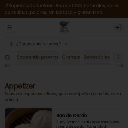
#Sopiemostodoelaño. Somos 100% naturales, libres
de sellos. Opciones sin lactosa y gluten free.
Abrir menu de navegación
Logi
¿Dónde quieres pedir?
el Mes
Sopeando promos
Cremas
Bebestibles
Appetizer
Suaves y esponjosos Baos, que acompañan muy bien una
crema.
Bao de Cerdo
Suave panecillo al vapor esponjoso, 
relleno de cerdo.  Por unidad.
