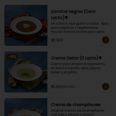
porotos negros (Cero
Lacto)🥦
Un clásico, que gusta a todos.  Apto 
para veganos y vegetarianos. 

Porción individual lista para servir 
de 400 grs. Cero lactosa.
$6.900
-
19
%
Crema Detox (0 Lacto)🥦
Crema para limpiar el organismo, 
en base a zapallo, apio, pepino, 
perejil y jengibre.

Libre de lactosa y harina.

Porción individual lista para servir 
de 400 grs.
$5.600
$6.900
Crema de champiñones
Original mezcla de champiñones 
con salsa alfredo y choclo.
