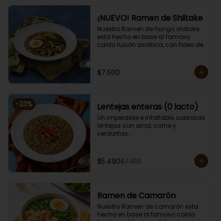
¡NUEVO! Ramen de Shiitake
Nuestro Ramen de hongo shiitake 
esta hecho en base al famoso 
caldo fusión asiática, con fideo de 
arroz, alga, cebollín, brotes de 
diente de dragón, huevo, zanahoria, 
choclo y sésamo. 

$7.500
Porción de 750 grs.

Apto para vegetarianos, cero lacto.
-
23
%
Lentejas enteras (0 lacto)
Un imperdible e infaltable, sabrosas 
lentejas con arroz, carne y 
verduritas.

Porción individual lista para servir 
de 400 grs. Cero lacto.
$5.490
$7.100
Ramen de Camarón
Nuestro Ramen de camarón esta 
hecho en base al famoso caldo 