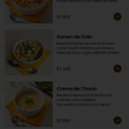
fusión asiática, con fideo de arroz, 
alga, cebollín, brotes de dragón, 
huevo, zanahoria, choclo y sésamo. 

Porción individual lista para servir 
$7.900
de 750 grs. Cero lacto.
Ramen de Pollo
Nuestro Ramen evoca el famoso 
caldo fusión asiática, en base a 
fideo de arroz, alga, cebollín, brotes 
de dragón, huevo, zanahoria, 
choclo y sésamo. 

Porción individual lista para servir 
$7.400
de 750 grs. Cero lacto.
Crema de Choclo
Receta mejorada!!! Pasada por 
cedazo, cero hollejitos.

De nuestro campo, rica crema 
suave y cremosa de choclo con un 
toque de choclo dulce.

Contiene crema de leche.

$7.800
Porción individual lista para servir 
de 400 grs.