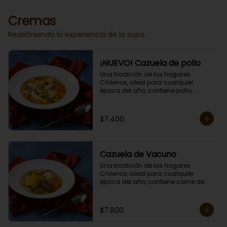
Porción individual lista para servir 
de 400 grs.
Cremas
Redefiniendo la experiencia de la sopa.
¡NUEVO! Cazuela de pollo
Una tradición de los hogares 
Chilenos, ideal para cualquier 
época del año, contiene pollo, 
papas, zapallo, choclo, porotos 
verdes y arroz.

Porción individual lista para servir 
$7.400
de 400 grs. Cero lacto.
Cazuela de Vacuno
Una tradición de los hogares 
Chilenos, ideal para cualquier 
época del año, contiene carne de 
res, papas, zapallo, choclo, porotos 
verdes y arroz.

Porción individual lista para servir 
$7.800
de 400 grs. Cero lacto.