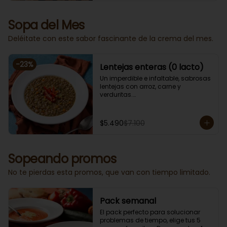
Sopa del Mes
Deléitate con este sabor fascinante de la crema del mes.
-
23
%
Lentejas enteras (0 lacto)
Un imperdible e infaltable, sabrosas 
lentejas con arroz, carne y 
verduritas.

Porción individual lista para servir 
de 400 grs. Cero lacto.
$5.490
$7.100
Sopeando promos
No te pierdas esta promos, que van con tiempo limitado.
Pack semanal
El pack perfecto para solucionar 
problemas de tiempo, elige tus 5 