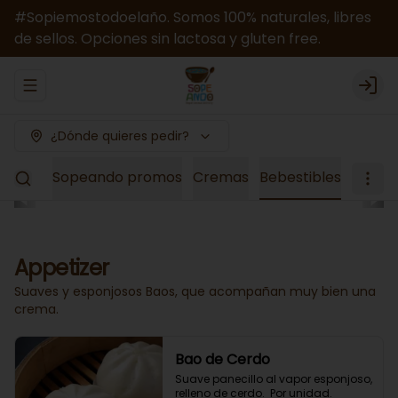
#Sopiemostodoelaño. Somos 100% naturales, libres
de sellos. Opciones sin lactosa y gluten free.
Abrir menu de navegación
Logi
¿Dónde quieres pedir?
el Mes
Sopeando promos
Cremas
Bebestibles
Appetizer
Suaves y esponjosos Baos, que acompañan muy bien una
crema.
Bao de Cerdo
Suave panecillo al vapor esponjoso, 
relleno de cerdo.  Por unidad.
