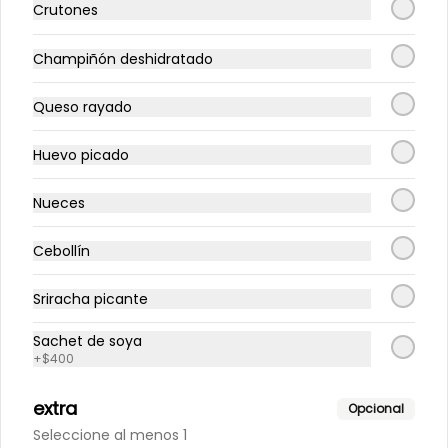
Crutones
Té. Lata 350 ml.
Champiñón deshidratado
Queso rayado
Huevo picado
Nueces
Cebollín
Sriracha picante
Conócenos
Sachet de soya
+
$400
Un Sopita? llama o escríbenos al +56933816186
extra
Opcional
Comunícate con nosotros: Contacto@sopeando.cl
Seleccione al menos 1
Términos y condiciones