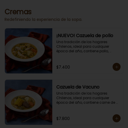
Porción individual lista para servir 
de 400 grs.
Cremas
Redefiniendo la experiencia de la sopa.
¡NUEVO! Cazuela de pollo
Una tradición de los hogares 
Chilenos, ideal para cualquier 
época del año, contiene pollo, 
papas, zapallo, choclo, porotos 
verdes y arroz.

Porción individual lista para servir 
$7.400
de 400 grs. Cero lacto.
Cazuela de Vacuno
Una tradición de los hogares 
Chilenos, ideal para cualquier 
época del año, contiene carne de 
res, papas, zapallo, choclo, porotos 
verdes y arroz.

Porción individual lista para servir 
$7.800
de 400 grs. Cero lacto.