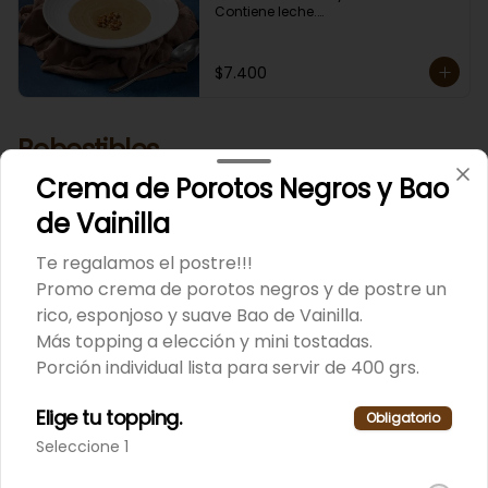
Contiene leche.

En Sucursal Vitacura la encuentras 
CONGELADA.
$7.400
Bebestibles
Variedad de los bebestibles de moda; Kombucha y Jugos
Crema de Porotos Negros y Bao
de fruta marca Rico.
de Vainilla
Jugos Rico
Te regalamos el postre!!!
Promo crema de porotos negros y de postre un
Variedad de los famosos jugos de 
fruta, marca Rico de 490 ml.
rico, esponjoso y suave Bao de Vainilla.
Más topping a elección y mini tostadas.
Porción individual lista para servir de 400 grs.
Elige tu topping.
Obligatorio
Seleccione 1
Kombucha
Variedad de la famosa bebida de 