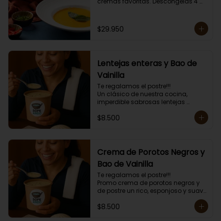
cremas favoritas. Descongelas 4 
minutos y das golpes de calor de 1 
minuto hasta obtener la 
temperatura deseada. 

$29.950
Envase amigable con el ambiente.

Las cremas van congeladas, 
incluyen mini tostadas.
Lentejas enteras y Bao de
Vainilla
Te regalamos el postre!!!

Un clásico de nuestra cocina, 
imperdible sabrosas lentejas 
enteritas con carne y arroz mas el 
$8.500
postre un esponjoso Bao de 
Vainilla.

Mas topping a elección y mini 
tostadas.

Porción individual lista para servir 
Crema de Porotos Negros y
de 400 grs.
Bao de Vainilla
Te regalamos el postre!!!

Promo crema de porotos negros y 
de postre un rico, esponjoso y suave 
Bao de Vainilla. 

$8.500
Más topping a elección y mini 
tostadas.
