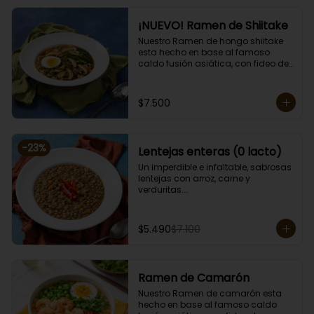
¡NUEVO! Ramen de Shiitake
Nuestro Ramen de hongo shiitake 
esta hecho en base al famoso 
caldo fusión asiática, con fideo de 
arroz, alga, cebollín, brotes de 
diente de dragón, huevo, zanahoria, 
choclo y sésamo. 

$7.500
Porción de 750 grs.

Apto para vegetarianos, cero lacto.
-
23
%
Lentejas enteras (0 lacto)
Un imperdible e infaltable, sabrosas 
lentejas con arroz, carne y 
verduritas.

Porción individual lista para servir 
de 400 grs. Cero lacto.
$5.490
$7.100
Ramen de Camarón
Nuestro Ramen de camarón esta 
hecho en base al famoso caldo 