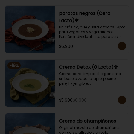
porotos negros (Cero
Lacto)🥦
Un clásico, que gusta a todos.  Apto 
para veganos y vegetarianos. 

Porción individual lista para servir 
de 400 grs. Cero lactosa.
$6.900
-
19
%
Crema Detox (0 Lacto)🥦
Crema para limpiar el organismo, 
en base a zapallo, apio, pepino, 
perejil y jengibre.

Libre de lactosa y harina.

Porción individual lista para servir 
de 400 grs.
$5.600
$6.900
Crema de champiñones
Original mezcla de champiñones 
con salsa alfredo y choclo.
