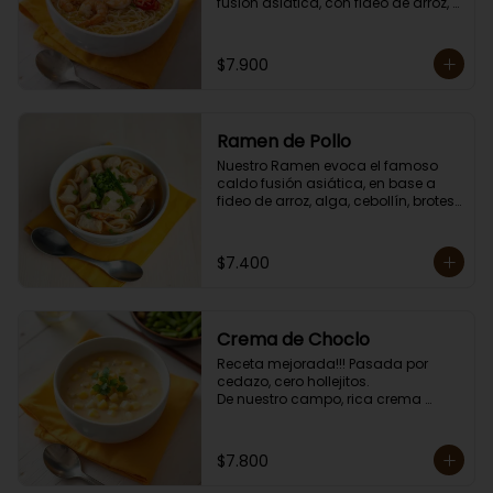
fusión asiática, con fideo de arroz, 
alga, cebollín, brotes de dragón, 
huevo, zanahoria, choclo y sésamo. 

Porción individual lista para servir 
$7.900
de 750 grs. Cero lacto.
Ramen de Pollo
Nuestro Ramen evoca el famoso 
caldo fusión asiática, en base a 
fideo de arroz, alga, cebollín, brotes 
de dragón, huevo, zanahoria, 
choclo y sésamo. 

Porción individual lista para servir 
$7.400
de 750 grs. Cero lacto.
Crema de Choclo
Receta mejorada!!! Pasada por 
cedazo, cero hollejitos.

De nuestro campo, rica crema 
suave y cremosa de choclo con un 
toque de choclo dulce.

Contiene crema de leche.

$7.800
Porción individual lista para servir 
de 400 grs.