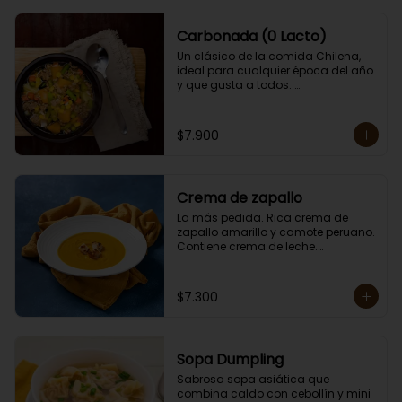
Carbonada (0 Lacto)
Un clásico de la comida Chilena, 
ideal para cualquier época del año 
y que gusta a todos. 

Contiene papas, zanahorias, 
arvejas, choclo, porotos verdes, 
arroz y carne. 

$7.900
Porción individual lista para servir 
de 400 grs. Cero lactosa.
Crema de zapallo
La más pedida. Rica crema de 
zapallo amarillo y camote peruano. 

Contiene crema de leche.

Porción individual lista para servir 
de 400 grs.
$7.300
Sopa Dumpling
Sabrosa sopa asiática que 
combina caldo con cebollín y mini 