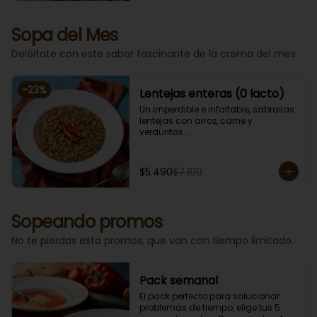
Sopa del Mes
Deléitate con este sabor fascinante de la crema del mes.
-
23
%
Lentejas enteras (0 lacto)
Un imperdible e infaltable, sabrosas 
lentejas con arroz, carne y 
verduritas.

Porción individual lista para servir 
de 400 grs. Cero lacto.
$5.490
$7.100
Sopeando promos
No te pierdas esta promos, que van con tiempo limitado.
Pack semanal
El pack perfecto para solucionar 
problemas de tiempo, elige tus 5 