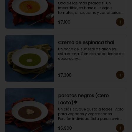
Otra de las más pedidas!  Un 
imperdible, en base a lentejas, 
tomates, arroz, carne y zanahorias.

Porción individual lista para servir 
$7.100
de 400 grs. Cero lactosa.
Crema de espinaca thai
Un poco del sudeste asiático en 
esta crema. Con espinaca, leche de 
coco, curry.

Contiene crema de leche.

Porción individual lista para servir 
de 400 grs.
$7.300
porotos negros (Cero
Lacto)🥦
Un clásico, que gusta a todos.  Apto 
para veganos y vegetarianos. 

Porción individual lista para servir 
de 400 grs. Cero lactosa.
$6.900