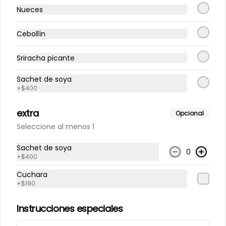
Nueces
Cebollín
Sriracha picante
Conócenos
Sachet de soya
+
$400
Un Sopita? llama o escríbenos al +56933816186
extra
Opcional
Comunícate con nosotros: Contacto@sopeando.cl
Seleccione al menos 1
Términos y condiciones
Política de privacidad
Sachet de soya
0
+
$400
Redes sociales
Cuchara
+
$190
Instagram
Instrucciones especiales
Mi cuenta