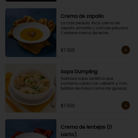
de 400 grs. Cero lactosa.
Crema de zapallo
La más pedida. Rica crema de 
zapallo amarillo y camote peruano. 

Contiene crema de leche.

Porción individual lista para servir 
de 400 grs.
$7.300
Sopa Dumpling
Sabrosa sopa asiática que 
combina caldo con cebollín y mini 
bolitas de masa como las gyosas 
de cerdo.

Porción individual lista para servir 
de 400 grs. Cero Lactosa.
$7.500
Crema de lentejas (0
Lacto)