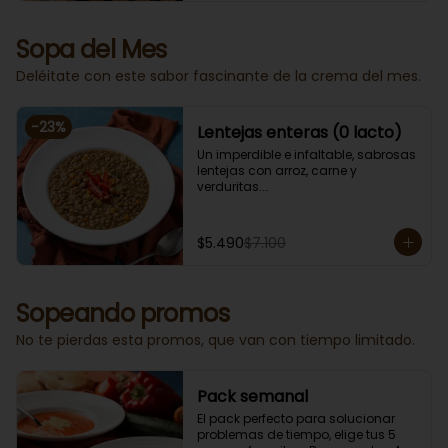
Sopa del Mes
Deléitate con este sabor fascinante de la crema del mes.
-
23
%
Lentejas enteras (0 lacto)
Un imperdible e infaltable, sabrosas 
lentejas con arroz, carne y 
verduritas.

Porción individual lista para servir 
de 400 grs. Cero lacto.
$5.490
$7.100
Sopeando promos
No te pierdas esta promos, que van con tiempo limitado.
Pack semanal
El pack perfecto para solucionar 
problemas de tiempo, elige tus 5 