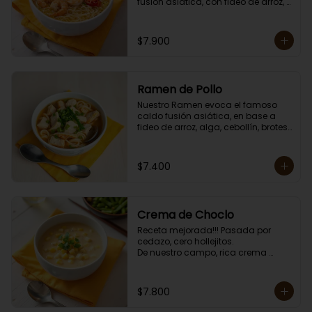
fusión asiática, con fideo de arroz, 
alga, cebollín, brotes de dragón, 
huevo, zanahoria, choclo y sésamo. 

Porción individual lista para servir 
$7.900
de 750 grs. Cero lacto.
Ramen de Pollo
Nuestro Ramen evoca el famoso 
caldo fusión asiática, en base a 
fideo de arroz, alga, cebollín, brotes 
de dragón, huevo, zanahoria, 
choclo y sésamo. 

Porción individual lista para servir 
$7.400
de 750 grs. Cero lacto.
Crema de Choclo
Receta mejorada!!! Pasada por 
cedazo, cero hollejitos.

De nuestro campo, rica crema 
suave y cremosa de choclo con un 
toque de choclo dulce.

Contiene crema de leche.

$7.800
Porción individual lista para servir 
de 400 grs.