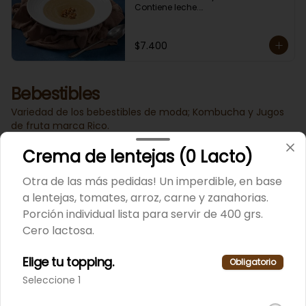
Contiene leche.

En Sucursal Vitacura la encuentras 
CONGELADA.
$7.400
Bebestibles
Variedad de los bebestibles de moda; Kombucha y Jugos
de fruta marca Rico.
Crema de lentejas (0 Lacto)
Jugos Rico
Otra de las más pedidas! Un imperdible, en base
Variedad de los famosos jugos de 
fruta, marca Rico de 490 ml.
a lentejas, tomates, arroz, carne y zanahorias.
Porción individual lista para servir de 400 grs.
Cero lactosa.
Elige tu topping.
Obligatorio
Seleccione 1
Kombucha
Variedad de la famosa bebida de 