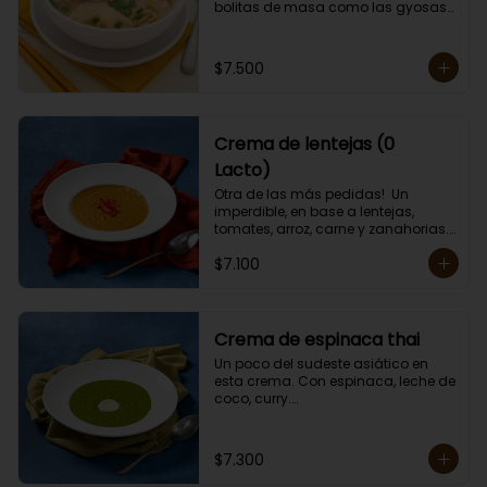
bolitas de masa como las gyosas 
de cerdo.

Porción individual lista para servir 
de 400 grs. Cero Lactosa.
$7.500
Crema de lentejas (0
Lacto)
Otra de las más pedidas!  Un 
imperdible, en base a lentejas, 
tomates, arroz, carne y zanahorias.

Porción individual lista para servir 
$7.100
de 400 grs. Cero lactosa.
Crema de espinaca thai
Un poco del sudeste asiático en 
esta crema. Con espinaca, leche de 
coco, curry.

Contiene crema de leche.

Porción individual lista para servir 
de 400 grs.
$7.300