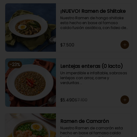
¡NUEVO! Ramen de Shiitake
Nuestro Ramen de hongo shiitake 
esta hecho en base al famoso 
caldo fusión asiática, con fideo de 
arroz, alga, cebollín, brotes de 
diente de dragón, huevo, zanahoria, 
choclo y sésamo. 

$7.500
Porción de 750 grs.

Apto para vegetarianos, cero lacto.
-
23
%
Lentejas enteras (0 lacto)
Un imperdible e infaltable, sabrosas 
lentejas con arroz, carne y 
verduritas.

Porción individual lista para servir 
de 400 grs. Cero lacto.
$5.490
$7.100
Ramen de Camarón
Nuestro Ramen de camarón esta 
hecho en base al famoso caldo 