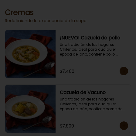
Porción individual lista para servir 
de 400 grs.
Cremas
Redefiniendo la experiencia de la sopa.
¡NUEVO! Cazuela de pollo
Una tradición de los hogares 
Chilenos, ideal para cualquier 
época del año, contiene pollo, 
papas, zapallo, choclo, porotos 
verdes y arroz.

Porción individual lista para servir 
$7.400
de 400 grs. Cero lacto.
Cazuela de Vacuno
Una tradición de los hogares 
Chilenos, ideal para cualquier 
época del año, contiene carne de 
res, papas, zapallo, choclo, porotos 
verdes y arroz.

Porción individual lista para servir 
$7.800
de 400 grs. Cero lacto.