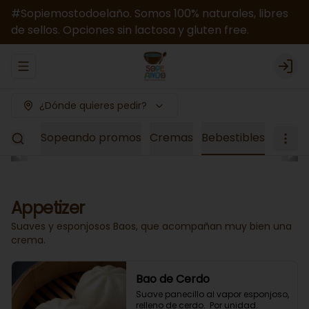
#Sopiemostodoelaño. Somos 100% naturales, libres
de sellos. Opciones sin lactosa y gluten free.
Abrir menu de navegación
Logi
¿Dónde quieres pedir?
el Mes
Sopeando promos
Cremas
Bebestibles
Appetizer
Suaves y esponjosos Baos, que acompañan muy bien una
crema.
Bao de Cerdo
Suave panecillo al vapor esponjoso, 
relleno de cerdo.  Por unidad.
