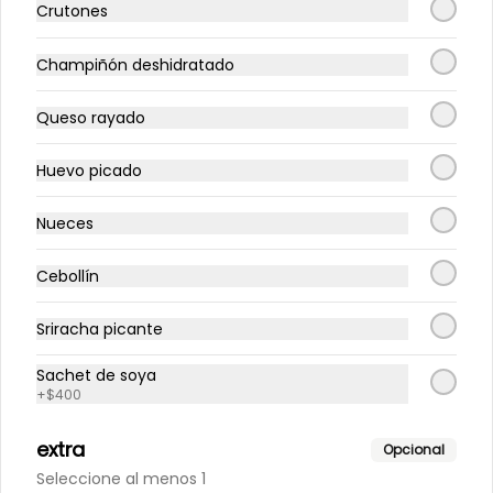
Crutones
Té. Lata 350 ml.
Champiñón deshidratado
Queso rayado
Huevo picado
Nueces
Cebollín
Sriracha picante
Conócenos
Sachet de soya
+
$400
Un Sopita? llama o escríbenos al +56933816186
extra
Opcional
Comunícate con nosotros: Contacto@sopeando.cl
Seleccione al menos 1
Términos y condiciones