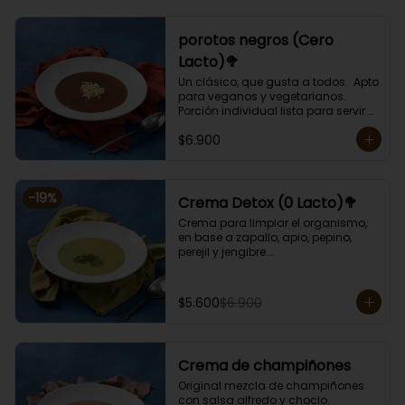
porotos negros (Cero
Lacto)🥦
Un clásico, que gusta a todos.  Apto 
para veganos y vegetarianos. 

Porción individual lista para servir 
de 400 grs. Cero lactosa.
$6.900
-
19
%
Crema Detox (0 Lacto)🥦
Crema para limpiar el organismo, 
en base a zapallo, apio, pepino, 
perejil y jengibre.

Libre de lactosa y harina.

Porción individual lista para servir 
de 400 grs.
$5.600
$6.900
Crema de champiñones
Original mezcla de champiñones 
con salsa alfredo y choclo.
