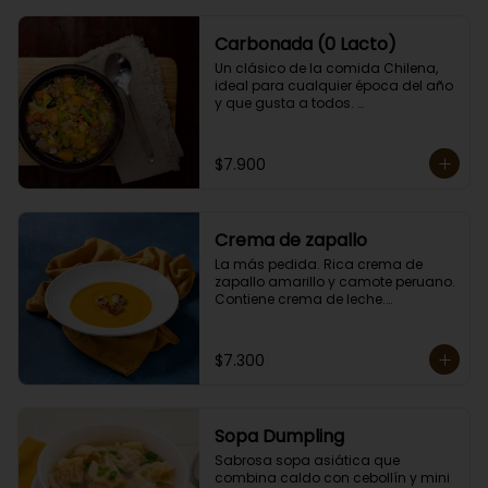
Carbonada (0 Lacto)
Un clásico de la comida Chilena, 
ideal para cualquier época del año 
y que gusta a todos. 

Contiene papas, zanahorias, 
arvejas, choclo, porotos verdes, 
arroz y carne. 

$7.900
Porción individual lista para servir 
de 400 grs. Cero lactosa.
Crema de zapallo
La más pedida. Rica crema de 
zapallo amarillo y camote peruano. 

Contiene crema de leche.

Porción individual lista para servir 
de 400 grs.
$7.300
Sopa Dumpling
Sabrosa sopa asiática que 
combina caldo con cebollín y mini 