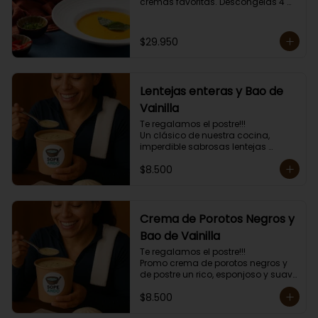
cremas favoritas. Descongelas 4 
minutos y das golpes de calor de 1 
minuto hasta obtener la 
temperatura deseada. 

$29.950
Envase amigable con el ambiente.

Las cremas van congeladas, 
incluyen mini tostadas.
Lentejas enteras y Bao de
Vainilla
Te regalamos el postre!!!

Un clásico de nuestra cocina, 
imperdible sabrosas lentejas 
enteritas con carne y arroz mas el 
$8.500
postre un esponjoso Bao de 
Vainilla.

Mas topping a elección y mini 
tostadas.

Porción individual lista para servir 
Crema de Porotos Negros y
de 400 grs.
Bao de Vainilla
Te regalamos el postre!!!

Promo crema de porotos negros y 
de postre un rico, esponjoso y suave 
Bao de Vainilla. 

$8.500
Más topping a elección y mini 
tostadas.
