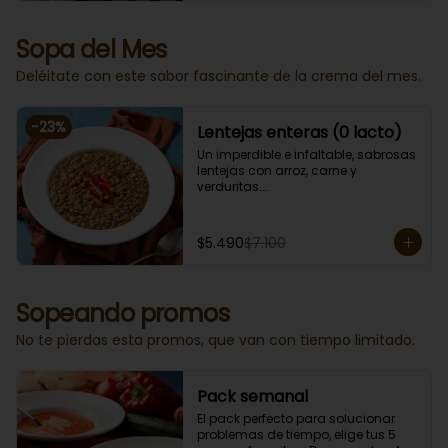
Sopa del Mes
Deléitate con este sabor fascinante de la crema del mes.
-
23
%
Lentejas enteras (0 lacto)
Un imperdible e infaltable, sabrosas 
lentejas con arroz, carne y 
verduritas.

Porción individual lista para servir 
de 400 grs. Cero lacto.
$5.490
$7.100
Sopeando promos
No te pierdas esta promos, que van con tiempo limitado.
Pack semanal
El pack perfecto para solucionar 
problemas de tiempo, elige tus 5 