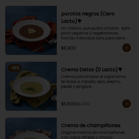
porotos negros (Cero
Lacto)🥦
Un clásico, que gusta a todos.  Apto 
para veganos y vegetarianos. 

Porción individual lista para servir 
de 400 grs. Cero lactosa.
$6.900
-
19
%
Crema Detox (0 Lacto)🥦
Crema para limpiar el organismo, 
en base a zapallo, apio, pepino, 
perejil y jengibre.

Libre de lactosa y harina.

Porción individual lista para servir 
de 400 grs.
$5.600
$6.900
Crema de champiñones
Original mezcla de champiñones 
con salsa alfredo y choclo.
