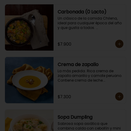
Carbonada (0 Lacto)
Un clásico de la comida Chilena, 
ideal para cualquier época del año 
y que gusta a todos. 

Contiene papas, zanahorias, 
arvejas, choclo, porotos verdes, 
arroz y carne. 

$7.900
Porción individual lista para servir 
de 400 grs. Cero lactosa.
Crema de zapallo
La más pedida. Rica crema de 
zapallo amarillo y camote peruano. 

Contiene crema de leche.

Porción individual lista para servir 
de 400 grs.
$7.300
Sopa Dumpling
Sabrosa sopa asiática que 
combina caldo con cebollín y mini 