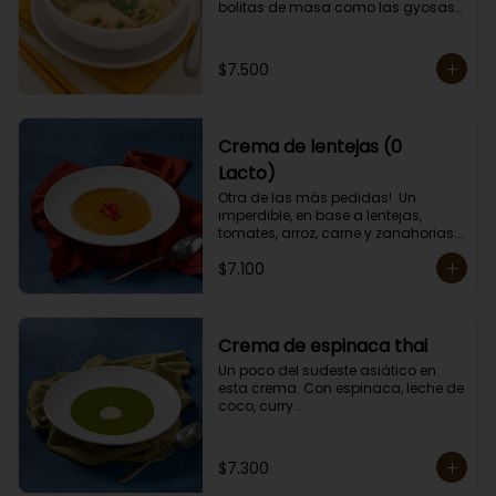
bolitas de masa como las gyosas 
de cerdo.

Porción individual lista para servir 
de 400 grs. Cero Lactosa.
$7.500
Crema de lentejas (0
Lacto)
Otra de las más pedidas!  Un 
imperdible, en base a lentejas, 
tomates, arroz, carne y zanahorias.

Porción individual lista para servir 
$7.100
de 400 grs. Cero lactosa.
Crema de espinaca thai
Un poco del sudeste asiático en 
esta crema. Con espinaca, leche de 
coco, curry.

Contiene crema de leche.

Porción individual lista para servir 
de 400 grs.
$7.300