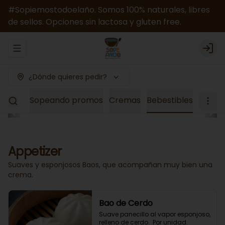
#Sopiemostodoelaño. Somos 100% naturales, libres
de sellos. Opciones sin lactosa y gluten free.
Abrir menu de navegación
Logi
¿Dónde quieres pedir?
el Mes
Sopeando promos
Cremas
Bebestibles
Appetizer
Suaves y esponjosos Baos, que acompañan muy bien una
crema.
Bao de Cerdo
Suave panecillo al vapor esponjoso, 
relleno de cerdo.  Por unidad.
