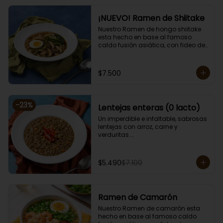
¡NUEVO! Ramen de Shiitake
Nuestro Ramen de hongo shiitake 
esta hecho en base al famoso 
caldo fusión asiática, con fideo de 
arroz, alga, cebollín, brotes de 
diente de dragón, huevo, zanahoria, 
choclo y sésamo. 

$7.500
Porción de 750 grs.

Apto para vegetarianos, cero lacto.
-
23
%
Lentejas enteras (0 lacto)
Un imperdible e infaltable, sabrosas 
lentejas con arroz, carne y 
verduritas.

Porción individual lista para servir 
de 400 grs. Cero lacto.
$5.490
$7.100
Ramen de Camarón
Nuestro Ramen de camarón esta 
hecho en base al famoso caldo 