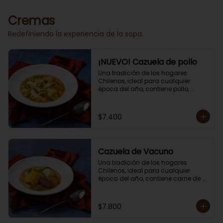
Porción individual lista para servir 
de 400 grs.
Cremas
Redefiniendo la experiencia de la sopa.
¡NUEVO! Cazuela de pollo
Una tradición de los hogares 
Chilenos, ideal para cualquier 
época del año, contiene pollo, 
papas, zapallo, choclo, porotos 
verdes y arroz.

Porción individual lista para servir 
$7.400
de 400 grs. Cero lacto.
Cazuela de Vacuno
Una tradición de los hogares 
Chilenos, ideal para cualquier 
época del año, contiene carne de 
res, papas, zapallo, choclo, porotos 
verdes y arroz.

Porción individual lista para servir 
$7.800
de 400 grs. Cero lacto.