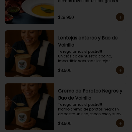
cremas favoritas. Descongelas 4 
minutos y das golpes de calor de 1 
minuto hasta obtener la 
temperatura deseada. 

$29.950
Envase amigable con el ambiente.

Las cremas van congeladas, 
incluyen mini tostadas.
Lentejas enteras y Bao de
Vainilla
Te regalamos el postre!!!

Un clásico de nuestra cocina, 
imperdible sabrosas lentejas 
enteritas con carne y arroz mas el 
$8.500
postre un esponjoso Bao de 
Vainilla.

Mas topping a elección y mini 
tostadas.

Porción individual lista para servir 
Crema de Porotos Negros y
de 400 grs.
Bao de Vainilla
Te regalamos el postre!!!

Promo crema de porotos negros y 
de postre un rico, esponjoso y suave 
Bao de Vainilla. 

$8.500
Más topping a elección y mini 
tostadas.
