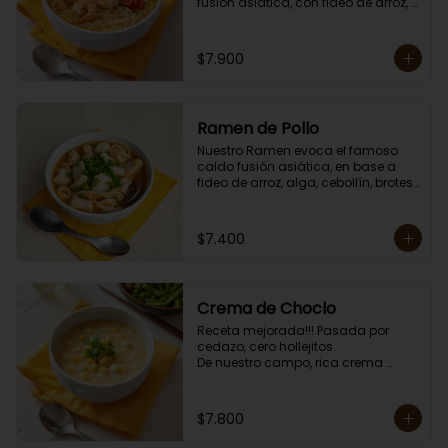
fusión asiática, con fideo de arroz, 
alga, cebollín, brotes de dragón, 
huevo, zanahoria, choclo y sésamo. 

Porción individual lista para servir 
$7.900
de 750 grs. Cero lacto.
Ramen de Pollo
Nuestro Ramen evoca el famoso 
caldo fusión asiática, en base a 
fideo de arroz, alga, cebollín, brotes 
de dragón, huevo, zanahoria, 
choclo y sésamo. 

Porción individual lista para servir 
$7.400
de 750 grs. Cero lacto.
Crema de Choclo
Receta mejorada!!! Pasada por 
cedazo, cero hollejitos.

De nuestro campo, rica crema 
suave y cremosa de choclo con un 
toque de choclo dulce.

Contiene crema de leche.

$7.800
Porción individual lista para servir 
de 400 grs.