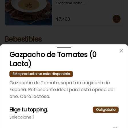
Contiene leche.

En Sucursal Vitacura la encuentras 
CONGELADA.
$7.400
Bebestibles
Variedad de los bebestibles de moda; Kombucha y Jugos
de fruta marca Rico.
Gazpacho de Tomates (0
Lacto)
Jugos Rico
Este producto no esta disponible
Variedad de los famosos jugos de 
fruta, marca Rico de 490 ml.
Gazpacho de Tomate, sopa fría originaria de
España. Refrescante ideal para esta época del
año. Cero lactosa.
Elige tu topping.
Obligatorio
Seleccione 1
Kombucha
Variedad de la famosa bebida de 