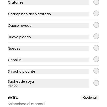
Crutones
Té. Lata 350 ml.
Champiñón deshidratado
Queso rayado
Huevo picado
Nueces
Cebollín
Sriracha picante
Conócenos
Sachet de soya
+
$400
Un Sopita? llama o escríbenos al +56933816186
extra
Opcional
Comunícate con nosotros: Contacto@sopeando.cl
Seleccione al menos 1
Términos y condiciones