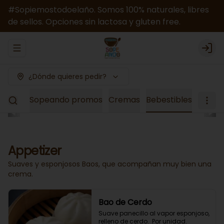
#Sopiemostodoelaño. Somos 100% naturales, libres
de sellos. Opciones sin lactosa y gluten free.
Abrir menu de navegación
Logi
¿Dónde quieres pedir?
el Mes
Sopeando promos
Cremas
Bebestibles
Appetizer
Suaves y esponjosos Baos, que acompañan muy bien una
crema.
Bao de Cerdo
Suave panecillo al vapor esponjoso, 
relleno de cerdo.  Por unidad.
