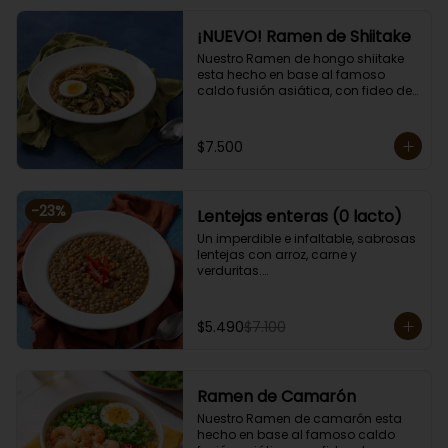
¡NUEVO! Ramen de Shiitake
Nuestro Ramen de hongo shiitake 
esta hecho en base al famoso 
caldo fusión asiática, con fideo de 
arroz, alga, cebollín, brotes de 
diente de dragón, huevo, zanahoria, 
choclo y sésamo. 

$7.500
Porción de 750 grs.

Apto para vegetarianos, cero lacto.
-
23
%
Lentejas enteras (0 lacto)
Un imperdible e infaltable, sabrosas 
lentejas con arroz, carne y 
verduritas.

Porción individual lista para servir 
de 400 grs. Cero lacto.
$5.490
$7.100
Ramen de Camarón
Nuestro Ramen de camarón esta 
hecho en base al famoso caldo 