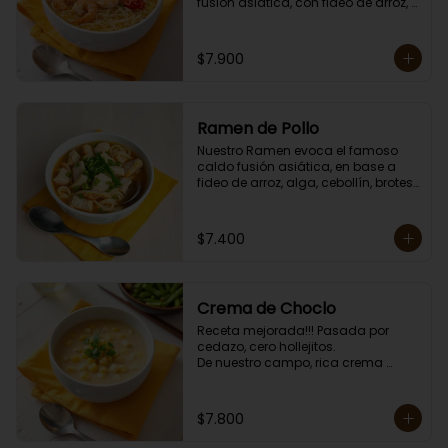
fusión asiática, con fideo de arroz, 
alga, cebollín, brotes de dragón, 
huevo, zanahoria, choclo y sésamo. 

Porción individual lista para servir 
$7.900
de 750 grs. Cero lacto.
Ramen de Pollo
Nuestro Ramen evoca el famoso 
caldo fusión asiática, en base a 
fideo de arroz, alga, cebollín, brotes 
de dragón, huevo, zanahoria, 
choclo y sésamo. 

Porción individual lista para servir 
$7.400
de 750 grs. Cero lacto.
Crema de Choclo
Receta mejorada!!! Pasada por 
cedazo, cero hollejitos.

De nuestro campo, rica crema 
suave y cremosa de choclo con un 
toque de choclo dulce.

Contiene crema de leche.

$7.800
Porción individual lista para servir 
de 400 grs.