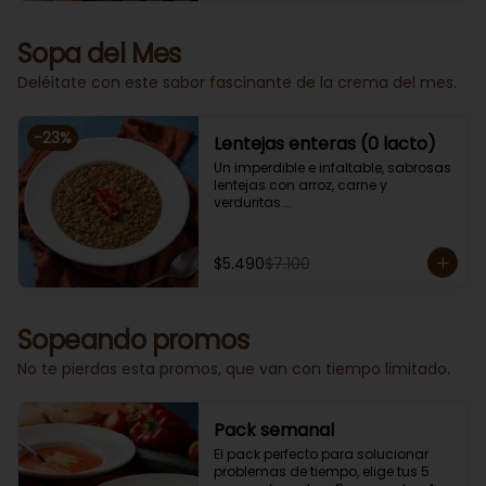
Sopa del Mes
Deléitate con este sabor fascinante de la crema del mes.
-
23
%
Lentejas enteras (0 lacto)
Un imperdible e infaltable, sabrosas 
lentejas con arroz, carne y 
verduritas.

Porción individual lista para servir 
de 400 grs. Cero lacto.
$5.490
$7.100
Sopeando promos
No te pierdas esta promos, que van con tiempo limitado.
Pack semanal
El pack perfecto para solucionar 
problemas de tiempo, elige tus 5 