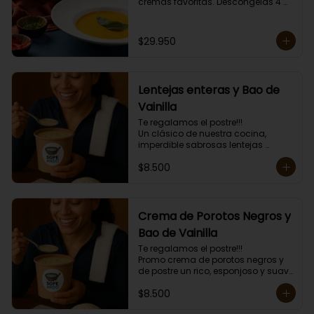
cremas favoritas. Descongelas 4 
minutos y das golpes de calor de 1 
minuto hasta obtener la 
temperatura deseada. 

$29.950
Envase amigable con el ambiente.

Las cremas van congeladas, 
incluyen mini tostadas.
Lentejas enteras y Bao de
Vainilla
Te regalamos el postre!!!

Un clásico de nuestra cocina, 
imperdible sabrosas lentejas 
enteritas con carne y arroz mas el 
$8.500
postre un esponjoso Bao de 
Vainilla.

Mas topping a elección y mini 
tostadas.

Porción individual lista para servir 
Crema de Porotos Negros y
de 400 grs.
Bao de Vainilla
Te regalamos el postre!!!

Promo crema de porotos negros y 
de postre un rico, esponjoso y suave 
Bao de Vainilla. 

$8.500
Más topping a elección y mini 
tostadas.
