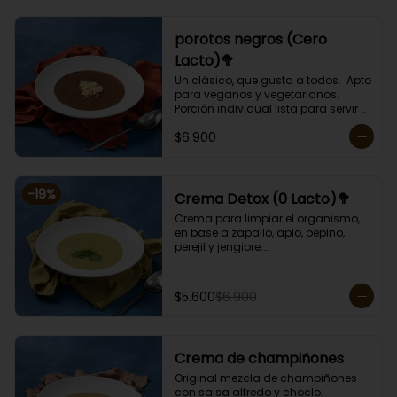
porotos negros (Cero
Lacto)🥦
Un clásico, que gusta a todos.  Apto 
para veganos y vegetarianos. 

Porción individual lista para servir 
de 400 grs. Cero lactosa.
$6.900
-
19
%
Crema Detox (0 Lacto)🥦
Crema para limpiar el organismo, 
en base a zapallo, apio, pepino, 
perejil y jengibre.

Libre de lactosa y harina.

Porción individual lista para servir 
de 400 grs.
$5.600
$6.900
Crema de champiñones
Original mezcla de champiñones 
con salsa alfredo y choclo.
