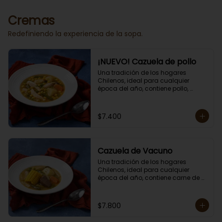
Porción individual lista para servir 
de 400 grs.
Cremas
Redefiniendo la experiencia de la sopa.
¡NUEVO! Cazuela de pollo
Una tradición de los hogares 
Chilenos, ideal para cualquier 
época del año, contiene pollo, 
papas, zapallo, choclo, porotos 
verdes y arroz.

Porción individual lista para servir 
$7.400
de 400 grs. Cero lacto.
Cazuela de Vacuno
Una tradición de los hogares 
Chilenos, ideal para cualquier 
época del año, contiene carne de 
res, papas, zapallo, choclo, porotos 
verdes y arroz.

Porción individual lista para servir 
$7.800
de 400 grs. Cero lacto.