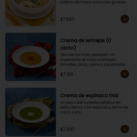
bolitas de masa como las gyosas 
de cerdo.

Porción individual lista para servir 
de 400 grs. Cero Lactosa.
$7.500
Crema de lentejas (0
Lacto)
Otra de las más pedidas!  Un 
imperdible, en base a lentejas, 
tomates, arroz, carne y zanahorias.

Porción individual lista para servir 
$7.100
de 400 grs. Cero lactosa.
Crema de espinaca thai
Un poco del sudeste asiático en 
esta crema. Con espinaca, leche de 
coco, curry.

Contiene crema de leche.

Porción individual lista para servir 
de 400 grs.
$7.300