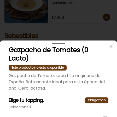
Contiene leche.

En Sucursal Vitacura la encuentras 
CONGELADA.
$7.400
Bebestibles
Variedad de los bebestibles de moda; Kombucha y Jugos
de fruta marca Rico.
Gazpacho de Tomates (0
Lacto)
Jugos Rico
Este producto no esta disponible
Variedad de los famosos jugos de 
fruta, marca Rico de 490 ml.
Gazpacho de Tomate, sopa fría originaria de
España. Refrescante ideal para esta época del
año. Cero lactosa.
Elige tu topping.
Obligatorio
Seleccione 1
Kombucha
Variedad de la famosa bebida de 