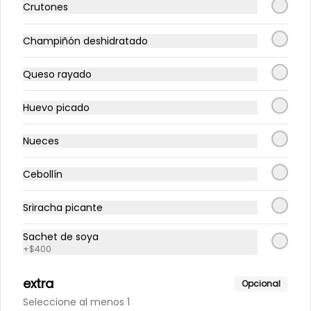
Crutones
Té. Lata 350 ml.
Champiñón deshidratado
Queso rayado
Huevo picado
Nueces
Cebollín
Sriracha picante
Conócenos
Sachet de soya
+
$400
Un Sopita? llama o escríbenos al +56933816186
extra
Opcional
Comunícate con nosotros: Contacto@sopeando.cl
Seleccione al menos 1
Términos y condiciones