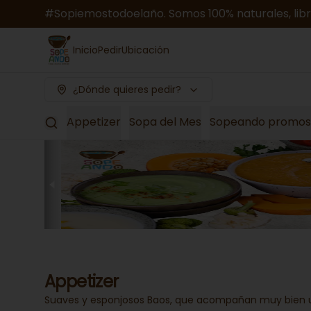
#Sopiemostodoelaño. Somos 100% naturales, libres
Inicio
Pedir
Ubicación
¿Dónde quieres pedir?
Appetizer
Sopa del Mes
Sopeando promos
Appetizer
Suaves y esponjosos Baos, que acompañan muy bien 