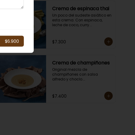
Crema de espinaca thai
Un poco del sudeste asiático en 
esta crema. Con espinaca, 
leche de coco, curry.

Contiene crema de leche.

Porción individual lista para 
servir de 400 grs.
$6.900
$7.300
Crema de champiñones
Original mezcla de 
champiñones con salsa 
alfredo y choclo.

Contiene leche.

En Sucursal Vitacura la 
encuentras CONGELADA.
$7.400