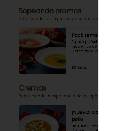
Sopeando promos
No te pierdas esta promos, que van con tiempo limita
Pack semanal
El pack perfecto para solucionar 
problemas de tiempo, elige tus 
5 cremas favoritas. 
Descongelas 4 minutos y das 
golpes de calor de 1 minuto 
hasta obtener la temperatura 
$29.950
deseada. 

Envase amigable con el 
ambiente.

Las cremas van congeladas, 
Cremas
incluyen mini tostadas.
Redefiniendo la experiencia de la sopa.
¡NUEVO! Cazuela de
pollo
Una tradición de los hogares 
Chilenos, ideal para cualquier 