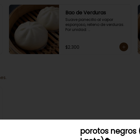
Bao de Verduras
Suave panecillo al vapor 
esponjoso, relleno de verduras.  
Por unidad. 

Acompáñalo con soya.
$2.300
es.
porotos negros 