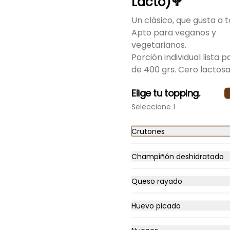
Lacto)🥦
Un clásico, que gusta a t
Apto para veganos y
do.
vegetarianos.
Porción individual lista p
Lentejas enteras y Bao
de 400 grs. Cero lactosa
de Vainilla
Te regalamos el postre!!!

Elige tu topping.
Un clásico de nuestra cocina, 
imperdible sabrosas lentejas 
Seleccione 1
enteritas con carne y arroz mas 
$8.500
el postre un esponjoso Bao de 
Vainilla.

Crutones
Mas topping a elección y mini 
tostadas.

Porción individual lista para 
Champiñón deshidratado
servir de 400 grs.
Queso rayado
Cazuela de Vacuno
Huevo picado
Una tradición de los hogares 
Chilenos, ideal para cualquier 
época del año, contiene carne 