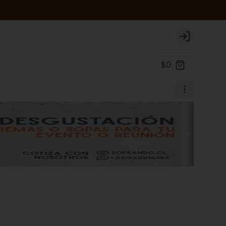
Login
$0