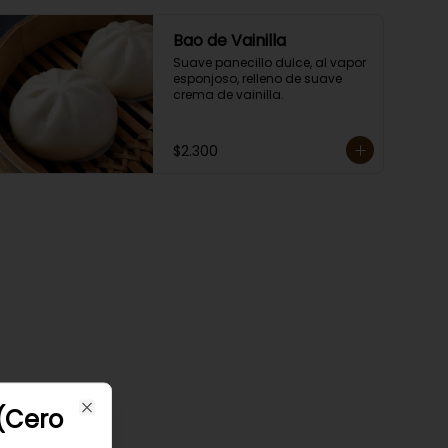
Bao de Vainilla
Suave panecillo dulce, al vapor 
esponjoso, relleno de suave 
crema de vainilla.
$2.300
(Cero
Close